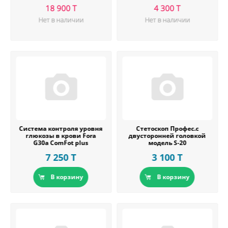
18 900 T
4 300 T
Нет в наличии
Нет в наличии
Система контроля уровня
Стетоскоп Профес.с
глюкозы в крови Fora
двусторонней головкой
G30a ComFot plus
модель S-20
7 250 T
3 100 T
В корзину
В корзину