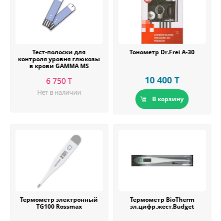
Тест-полоски для
Тонометр Dr.Frei А-30
контроля уровня глюкозы
в крови GAMMA MS
10 400 T
6 750 T
Нет в наличии
В корзину
Термометр электронный
Термометр BioTherm
TG100 Rossmax
эл.цифр.жест.Budget