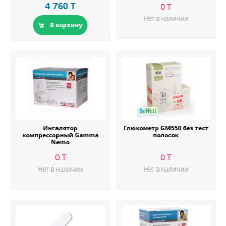
4 760 T
0 T
Нет в наличии
В корзину
Ингалятор
Глюкометр GM550 без тест
компрессорный Gamma
полосок
Nemo
0 T
0 T
Нет в наличии
Нет в наличии