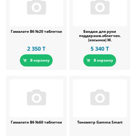
Гамалате В6 №20 таблетки
Бандаж для руки
поддержив.облегчен.
(косынка) М.
2 350 T
5 340 T
В корзину
В корзину
Гамалате В6 №60 таблетки
Тонометр Gamma Smart