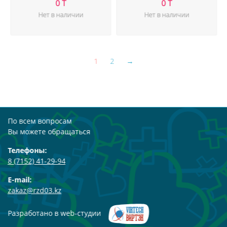
0 T
0 T
Нет в наличии
Нет в наличии
1
2
→
По всем вопросам
Вы можете обращаться
Телефоны:
8 (7152) 41-29-94
E-mail:
zakaz@rzd03.kz
Разработано в web-студии