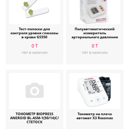
Тест-полоски для
Полуавтоматический
контроля уровня глюкозы
измеритель
в крови GS550
артериального давления
Gamma модель Semi Plus
0 T
0 T
Нет в наличии
Нет в наличии
ТОНОМЕТР BIOPRESS
Тонометр на плечо
ANEROID BL-ASM-1(50/14)С/
автомат X3 Rossmax
СТЕТОСК