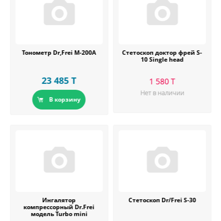
Тонометр Dr,Frei M-200A
Стетоскоп доктор фрей S-
10 Single head
23 485 T
1 580 T
Нет в наличии
В корзину
Ингалятор
Стетоскоп Dr/Frei S-30
компрессорный Dr.Frei
модель Turbo mini