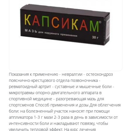
Показания к применению - невралгии - остеохондроз
пояснично-крестцового отдела позвоночника -
ревматоидный артрит - суставные и мышечные боли -
микротравмы опорно-двигательного аппарата в
спортивной медицине - разогревающая мазь для
спортсменов Способ применения и дозы Для облегчения
боли: на болезненный участок наносят при помощи
аппликатора 1-3 г мази 2-3 раза в день в зависимости от
интенсивности боли и накладывают повязку, чтобы
увеличить тепловой эффект. На курс лечения